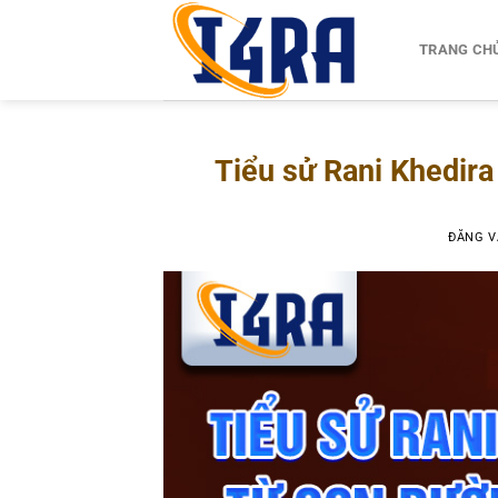
Bỏ
qua
TRANG CH
nội
dung
Tiểu sử Rani Khedira
ĐĂNG 