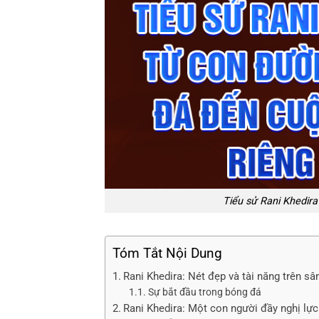
Tiểu sử Rani Khedir
Tóm Tắt Nội Dung
Rani Khedira: Nét đẹp và tài năng trên sâ
Sự bắt đầu trong bóng đá
Rani Khedira: Một con người đầy nghị lực