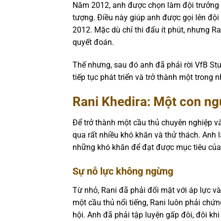
Năm 2012, anh được chọn làm đội trưởng c
tượng. Điều này giúp anh được gọi lên độ
2012. Mặc dù chỉ thi đấu ít phút, nhưng R
quyết đoán.
Thế nhưng, sau đó anh đã phải rời VfB St
tiếp tục phát triển và trở thành một trong 
Rani Khedira: Một con ng
Để trở thành một cầu thủ chuyên nghiệp v
qua rất nhiều khó khăn và thử thách. Anh l
những khó khăn để đạt được mục tiêu của
Sự nỗ lực không ngừng
Từ nhỏ, Rani đã phải đối mặt với áp lực và 
một cầu thủ nổi tiếng, Rani luôn phải ch
hội. Anh đã phải tập luyện gấp đôi, đôi khi