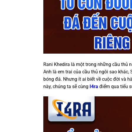
Rani Khedira là một trong những cầu thủ 
Anh là em trai của cầu thủ ngôi sao khác,
bóng đá. Nhưng ít ai biết về cuộc đời và h
này, chúng ta sẽ cùng
I4ra
điểm qua tiểu s