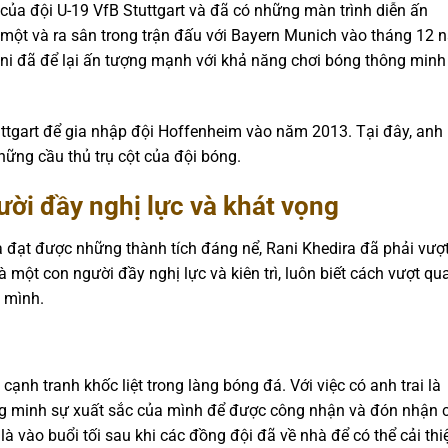
ủa đội U-19 VfB Stuttgart và đã có những màn trình diễn ấn
i một và ra sân trong trận đấu với Bayern Munich vào tháng 12 
ani đã để lại ấn tượng mạnh với khả năng chơi bóng thông minh
uttgart để gia nhập đội Hoffenheim vào năm 2013. Tại đây, anh
những cầu thủ trụ cột của đội bóng.
ười đầy nghị lực và khát vọng
à đạt được những thành tích đáng nể, Rani Khedira đã phải vượ
à một con người đầy nghị lực và kiên trì, luôn biết cách vượt qu
 mình.
cạnh tranh khốc liệt trong làng bóng đá. Với việc có anh trai là
ứng minh sự xuất sắc của mình để được công nhận và đón nhận 
 là vào buổi tối sau khi các đồng đội đã về nhà để có thể cải thi