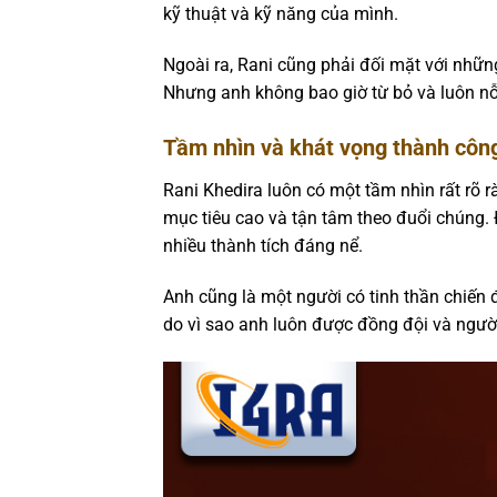
kỹ thuật và kỹ năng của mình.
Ngoài ra, Rani cũng phải đối mặt với nhữn
Nhưng anh không bao giờ từ bỏ và luôn nỗ 
Tầm nhìn và khát vọng thành côn
Rani Khedira luôn có một tầm nhìn rất rõ 
mục tiêu cao và tận tâm theo đuổi chúng.
nhiều thành tích đáng nể.
Anh cũng là một người có tinh thần chiến đ
do vì sao anh luôn được đồng đội và ngư