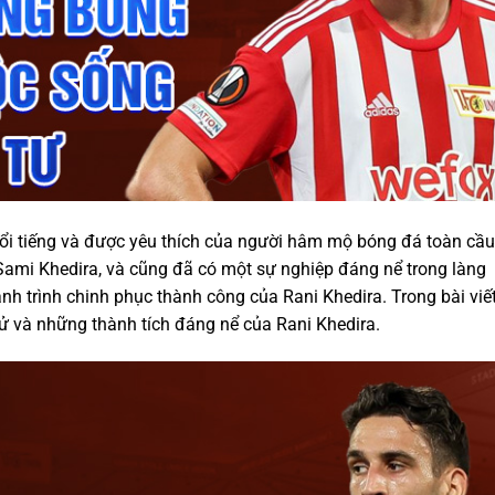
nổi tiếng và được yêu thích của người hâm mộ bóng đá toàn cầu
 Sami Khedira, và cũng đã có một sự nghiệp đáng nể trong làng
ành trình chinh phục thành công của Rani Khedira. Trong bài viế
ử và những thành tích đáng nể của Rani Khedira.