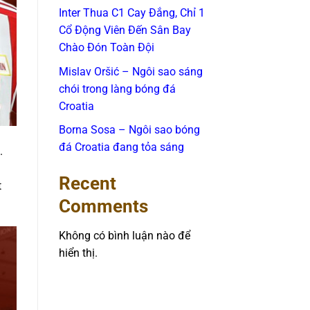
Inter Thua C1 Cay Đắng, Chỉ 1
Cổ Động Viên Đến Sân Bay
Chào Đón Toàn Đội
Mislav Oršić – Ngôi sao sáng
chói trong làng bóng đá
Croatia
Borna Sosa – Ngôi sao bóng
đá Croatia đang tỏa sáng
.
Recent
t
Comments
Không có bình luận nào để
hiển thị.