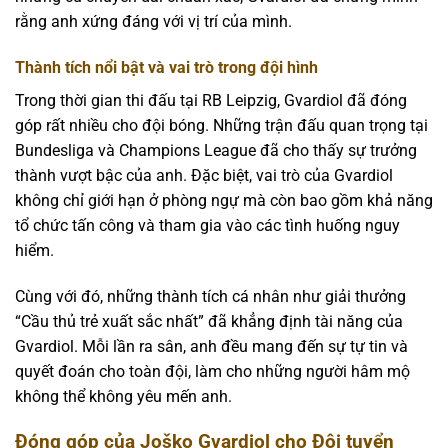
rằng anh xứng đáng với vị trí của mình.
Thành tích nổi bật và vai trò trong đội hình
Trong thời gian thi đấu tại RB Leipzig, Gvardiol đã đóng
góp rất nhiều cho đội bóng. Những trận đấu quan trọng tại
Bundesliga và Champions League đã cho thấy sự trưởng
thành vượt bậc của anh. Đặc biệt, vai trò của Gvardiol
không chỉ giới hạn ở phòng ngự mà còn bao gồm khả năng
tổ chức tấn công và tham gia vào các tình huống nguy
hiểm.
Cùng với đó, những thành tích cá nhân như giải thưởng
“Cầu thủ trẻ xuất sắc nhất” đã khẳng định tài năng của
Gvardiol. Mỗi lần ra sân, anh đều mang đến sự tự tin và
quyết đoán cho toàn đội, làm cho những người hâm mộ
không thể không yêu mến anh.
Đóng góp của Joško Gvardiol cho Đội tuyển