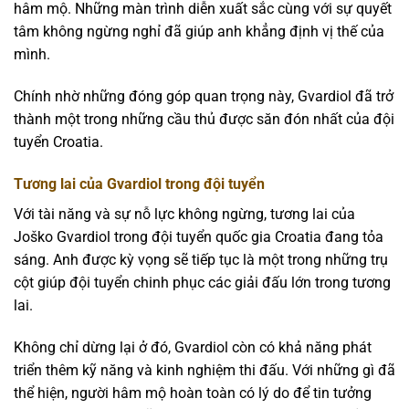
hâm mộ. Những màn trình diễn xuất sắc cùng với sự quyết
tâm không ngừng nghỉ đã giúp anh khẳng định vị thế của
mình.
Chính nhờ những đóng góp quan trọng này, Gvardiol đã trở
thành một trong những cầu thủ được săn đón nhất của đội
tuyển Croatia.
Tương lai của Gvardiol trong đội tuyển
Với tài năng và sự nỗ lực không ngừng, tương lai của
Joško Gvardiol trong đội tuyển quốc gia Croatia đang tỏa
sáng. Anh được kỳ vọng sẽ tiếp tục là một trong những trụ
cột giúp đội tuyển chinh phục các giải đấu lớn trong tương
lai.
Không chỉ dừng lại ở đó, Gvardiol còn có khả năng phát
triển thêm kỹ năng và kinh nghiệm thi đấu. Với những gì đã
thể hiện, người hâm mộ hoàn toàn có lý do để tin tưởng