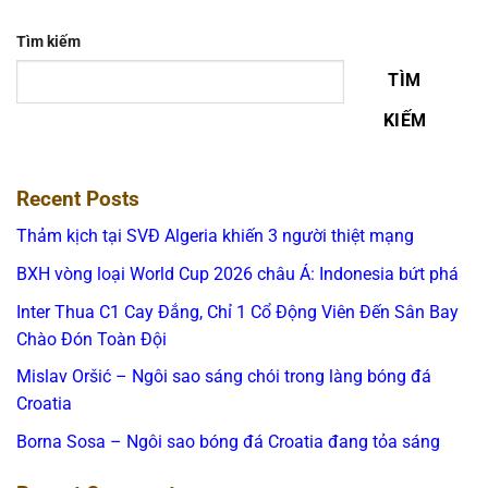
Tìm kiếm
TÌM
KIẾM
Recent Posts
Thảm kịch tại SVĐ Algeria khiến 3 người thiệt mạng
BXH vòng loại World Cup 2026 châu Á: Indonesia bứt phá
Inter Thua C1 Cay Đắng, Chỉ 1 Cổ Động Viên Đến Sân Bay
Chào Đón Toàn Đội
Mislav Oršić – Ngôi sao sáng chói trong làng bóng đá
Croatia
Borna Sosa – Ngôi sao bóng đá Croatia đang tỏa sáng