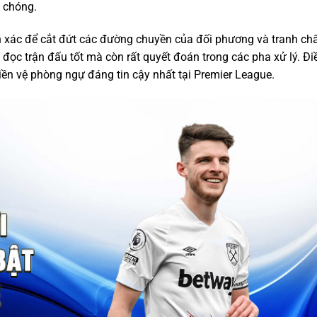
 chóng.
hính xác để cắt đứt các đường chuyền của đối phương và tranh ch
đọc trận đấu tốt mà còn rất quyết đoán trong các pha xử lý. Đi
iền vệ phòng ngự đáng tin cậy nhất tại Premier League.