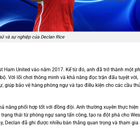
sử và sự nghiệp của Declan Rice
st Ham United vào năm 2017. Kể từ đó, anh đã trở thành một p
 bộ. Với lối chơi thông minh và khả năng đọc trận đấu tuyệt vời,
ự, giúp bảo vệ hàng phòng ngự và tạo điều kiện cho các cầu th
ả năng phối hợp tốt với đồng đội. Anh thường xuyên thực hiện
rạng thái từ phòng ngự sang tấn công, tạo ra đột phá cho Wes
ây, Declan đã ghi được nhiều bàn thắng quan trọng và tham gia