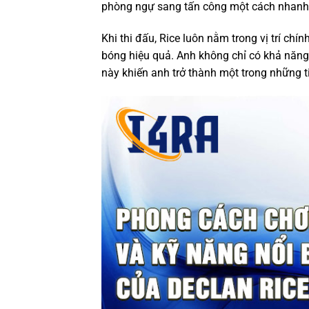
phòng ngự sang tấn công một cách nhanh
Khi thi đấu, Rice luôn nằm trong vị trí c
bóng hiệu quả. Anh không chỉ có khả năng 
này khiến anh trở thành một trong những t