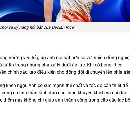
hơi và kỹ năng nổi bật của Declan Rice
rong những yếu tố giúp anh nổi bật hơn so với nhiều đồng nghiệ
tự tin trong những pha xử lý dưới áp lực. Khi có bóng, Rice
 chính xác, tạo điều kiện cho đồng đội di chuyển lên phía trê
ng khen ngợi. Anh có sức mạnh thể chất và tốc độ cần thiết để
n cũng có tinh thần lãnh đạo cao, luôn khuyến khích và chỉ đạo 
c điểm này không chỉ giúp anh thành công trong cấp câu lạc b