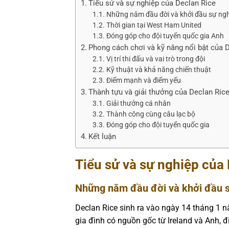
Tiểu sử và sự nghiệp của Declan Rice
Những năm đầu đời và khởi đầu sự ng
Thời gian tại West Ham United
Đóng góp cho đội tuyển quốc gia Anh
Phong cách chơi và kỹ năng nổi bật của 
Vị trí thi đấu và vai trò trong đội
Kỹ thuật và khả năng chiến thuật
Điểm mạnh và điểm yếu
Thành tựu và giải thưởng của Declan Ric
Giải thưởng cá nhân
Thành công cùng câu lạc bộ
Đóng góp cho đội tuyển quốc gia
Kết luận
Tiểu sử và sự nghiệp của
Những năm đầu đời và khởi đầu 
Declan Rice sinh ra vào ngày 14 tháng 1 
gia đình có nguồn gốc từ Ireland và Anh,