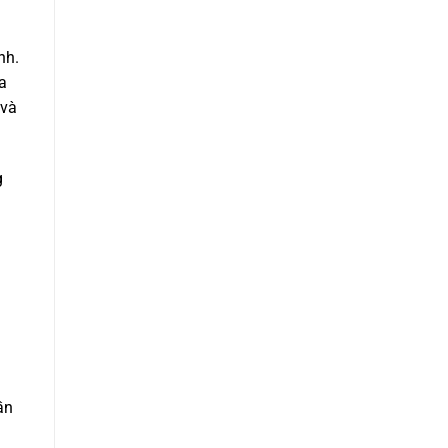
nh.
a
 và
g
ần