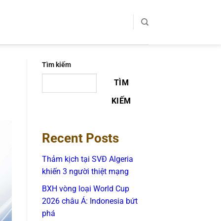
Tìm kiếm
TÌM
KIẾM
Recent Posts
Thảm kịch tại SVĐ Algeria
khiến 3 người thiệt mạng
BXH vòng loại World Cup
2026 châu Á: Indonesia bứt
phá