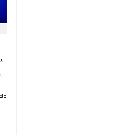
p.
n.
các
ộ