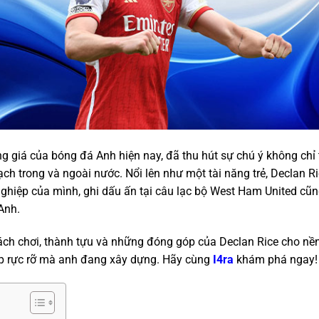
g giá của bóng đá Anh hiện nay, đã thu hút sự chú ý không chỉ 
h trong và ngoài nước. Nổi lên như một tài năng trẻ, Declan R
nghiệp của mình, ghi dấu ấn tại câu lạc bộ West Ham United cũ
Anh.
 cách chơi, thành tựu và những đóng góp của Declan Rice cho nề
p rực rỡ mà anh đang xây dựng. Hãy cùng
I4ra
khám phá ngay!