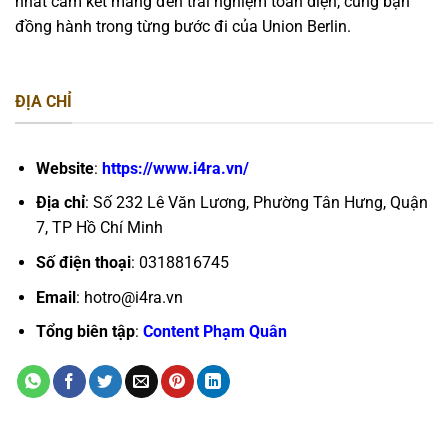
nhất cam kết mang đến trải nghiệm toàn diện, cùng bạn
đồng hành trong từng bước đi của Union Berlin.
ĐỊA CHỈ
Website
:
https://www.i4ra.vn/
Địa chỉ
: Số 232 Lê Văn Lương, Phường Tân Hưng, Quận
7, TP Hồ Chí Minh
Số điện thoại
: 0318816745
Email
:
hotro@i4ra.vn
Tổng biên tập
:
Content Phạm Quân