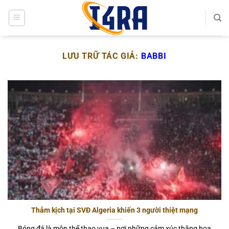
Bỏ
qua
nội
dung
LƯU TRỮ TÁC GIẢ:
BABBI
Thảm kịch tại SVĐ Algeria khiến 3 người thiệt mạng
Bóng đá là môn thể thao vua – nơi những cảm xúc thăng hoa